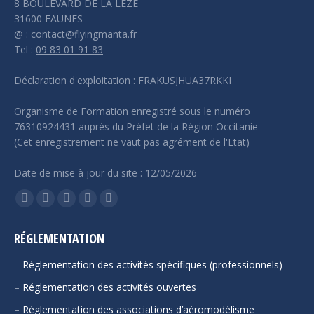
8 BOULEVARD DE LA LEZE
31600 EAUNES
@ : contact@flyingmanta.fr
Tel :
09 83 01 91 83
Déclaration d'exploitation : FRAKUSJHUA37RKKI
Organisme de Formation enregistré sous le numéro
76310924431 auprès du Préfet de la Région Occitanie
(Cet enregistrement ne vaut pas agrément de l'Etat)
Date de mise à jour du site : 12/05/2026
Trouvez nous sur :
La
La
La
La
La
page
page
page
page
page
RÉGLEMENTATION
Facebook
YouTube
LinkedIn
E-
Site
s'ouvre
s'ouvre
s'ouvre
mail
Web
–
Réglementation des activités spécifiques (professionnels)
dans
dans
dans
s'ouvre
s'ouvre
–
Réglementation des activités ouvertes
une
une
une
dans
dans
–
Réglementation des associations d’aéromodélisme