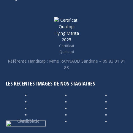
nouvelle
nouvelle
nouvelle
une
une
fenêtre
fenêtre
fenêtre
nouvelle
nouvelle
fenêtre
fenêtre
Certificat
Qualiopi
Référente Handicap : Mme RAYNAUD Sandrine – 09 83 01 91
83
LES RECENTES IMAGES DE NOS STAGIAIRES