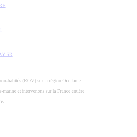
RE
l
AY SR
non-habités (ROV) sur la région Occitanie.
-marine et intervenons sur la France entière.
ce.