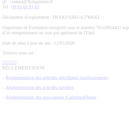
@ : contact@flyingmanta.fr
Tel :
09 83 01 91 83
Déclaration d'exploitation : FRAKUSJHUA37RKKI
Organisme de Formation enregistré sous le numéro 76310924431 aupr
(Cet enregistrement ne vaut pas agrément de l'Etat)
Date de mise à jour du site : 12/05/2026
Trouvez nous sur :
La
La
La
La
La
page
page
page
page
page
RÉGLEMENTATION
Facebook
YouTube
LinkedIn
E-
Site
–
Réglementation des activités spécifiques (professionnels)
s'ouvre
s'ouvre
s'ouvre
mail
Web
dans
dans
dans
s'ouvre
s'ouvre
–
Réglementation des activités ouvertes
une
une
une
dans
dans
nouvelle
nouvelle
nouvelle
une
une
–
Réglementation des associations d’aéromodélisme
fenêtre
fenêtre
fenêtre
nouvelle
nouvelle
fenêtre
fenêtre