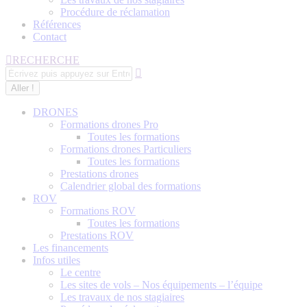
Procédure de réclamation
Références
Contact
Recherche
RECHERCHE
:
DRONES
Formations drones Pro
Toutes les formations
Formations drones Particuliers
Toutes les formations
Prestations drones
Calendrier global des formations
ROV
Formations ROV
Toutes les formations
Prestations ROV
Les financements
Infos utiles
Le centre
Les sites de vols – Nos équipements – l’équipe
Les travaux de nos stagiaires