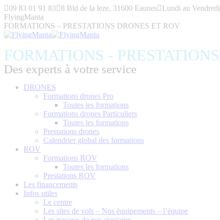
Aller
09 83 01 91 83
8 Bld de la leze, 31600 Eaunes
Lundi au Vendredi
au
FlyingManta
contenu
FORMATIONS – PRESTATIONS DRONES ET ROV
FORMATIONS - PRESTATION
Des experts à votre service
DRONES
Formations drones Pro
Toutes les formations
Formations drones Particuliers
Toutes les formations
Prestations drones
Calendrier global des formations
ROV
Formations ROV
Toutes les formations
Prestations ROV
Les financements
Infos utiles
Le centre
Les sites de vols – Nos équipements – l’équipe
Les travaux de nos stagiaires