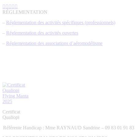
La
La
La
La
La
page
page
page
page
page
RÉGLEMENTATION
Facebook
YouTube
LinkedIn
E-
Site
–
Réglementation des activités spécifiques (professionnels)
s'ouvre
s'ouvre
s'ouvre
mail
Web
dans
dans
dans
s'ouvre
s'ouvre
–
Réglementation des activités ouvertes
une
une
une
dans
dans
nouvelle
nouvelle
nouvelle
une
une
–
Réglementation des associations d’aéromodélisme
fenêtre
fenêtre
fenêtre
nouvelle
nouvelle
fenêtre
fenêtre
Certificat
Qualiopi
Référente Handicap : Mme RAYNAUD Sandrine – 09 83 01 91 83