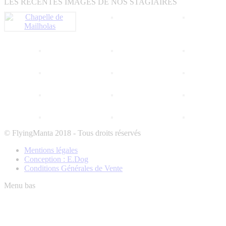
LES RECENTES IMAGES DE NOS STAGIAIRES
© FlyingManta 2018 - Tous droits réservés
Mentions légales
Conception : E.Dog
Conditions Générales de Vente
Menu bas
A
e
h