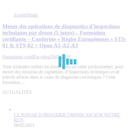
Zoom
Détails
Mener des opérations de diagnostics d’inspections
techniques par drone (5 jours) – Formation
certifiante – Conforme « Règles Européennes » STS-
01 & STS-02 + Open A1-A2-A3
Formations certif
Par
edog
29/05/2018
Vous souhaitez utiliser un drone dans un cadre professionnel, pour
mener des missions de captations, d’inspections techniques et de
relevés aériens dans le cadre de diagnostics techniques ? Cette
formation…
ACTUALITÉS
LE SONAR D’IMAGERIE OMNISCAN SUR NOTRE
ROV
08/02/2021