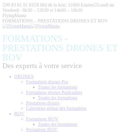
Aller
09 83 01 91 83
8 Bld de la leze, 31600 Eaunes
Lundi au
au
Vendredi : 8h30 – 12h30 et 14h00 – 18h30
contenu
FlyingManta
FORMATIONS – PRESTATIONS DRONES ET ROV
FORMATIONS -
PRESTATIONS DRONES ET
ROV
Des experts à votre service
DRONES
Formations drones Pro
Toutes les formations
Formations drones Particuliers
Toutes les formations
Prestations drones
Calendrier global des formations
ROV
Formations ROV
Toutes les formations
Prestations ROV