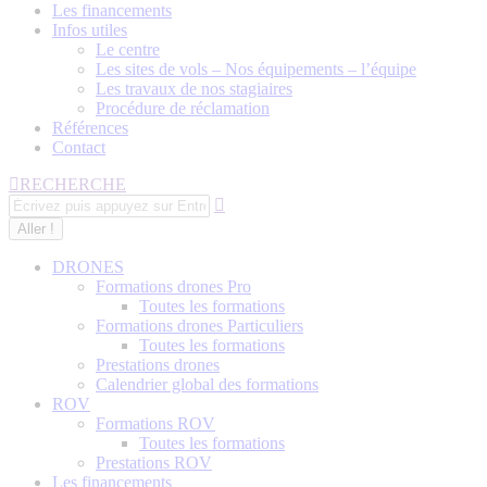
Les financements
Infos utiles
Le centre
Les sites de vols – Nos équipements – l’équipe
Les travaux de nos stagiaires
Procédure de réclamation
Références
Contact
Recherche
RECHERCHE
:
DRONES
Formations drones Pro
Toutes les formations
Formations drones Particuliers
Toutes les formations
Prestations drones
Calendrier global des formations
ROV
Formations ROV
Toutes les formations
Prestations ROV
Les financements