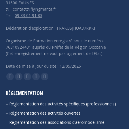
31600 EAUNES
@ : contact@flyingmanta.fr
Tel :
09 83 01 91 83
Déclaration d'exploitation : FRAKUSJHUA37RKKI
Organisme de Formation enregistré sous le numéro
76310924431 auprès du Préfet de la Région Occitanie
(Cet enregistrement ne vaut pas agrément de l'Etat)
Date de mise à jour du site : 12/05/2026
Trouvez nous sur :
La
La
La
La
La
page
page
page
page
page
RÉGLEMENTATION
Facebook
YouTube
LinkedIn
E-
Site
s'ouvre
s'ouvre
s'ouvre
mail
Web
–
Réglementation des activités spécifiques (professionnels)
dans
dans
dans
s'ouvre
s'ouvre
–
Réglementation des activités ouvertes
une
une
une
dans
dans
–
Réglementation des associations d’aéromodélisme
nouvelle
nouvelle
nouvelle
une
une