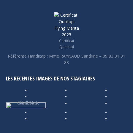
fenêtre
fenêtre
fenêtre
nouvelle
nouvelle
fenêtre
fenêtre
Certificat
Qualiopi
Référente Handicap : Mme RAYNAUD Sandrine – 09 83 01 91
83
LES RECENTES IMAGES DE NOS STAGIAIRES