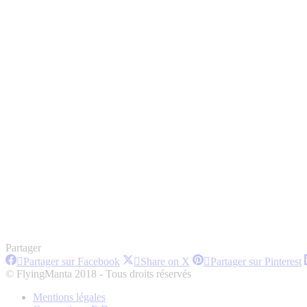
Partager
Partager
Partager
P
Partager sur Facebook
Share on X
Partager sur Pinterest
sur
sur
s
© FlyingManta 2018 - Tous droits réservés
Facebook
X
P
Mentions légales