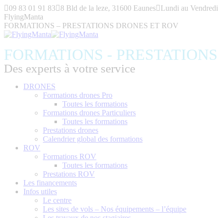
Aller
09 83 01 91 83
8 Bld de la leze, 31600 Eaunes
Lundi au Vendredi
au
FlyingManta
contenu
FORMATIONS – PRESTATIONS DRONES ET ROV
FORMATIONS - PRESTATION
Des experts à votre service
DRONES
Formations drones Pro
Toutes les formations
Formations drones Particuliers
Toutes les formations
Prestations drones
Calendrier global des formations
ROV
Formations ROV
Toutes les formations
Prestations ROV
Les financements
Infos utiles
Le centre
Les sites de vols – Nos équipements – l’équipe
Les travaux de nos stagiaires