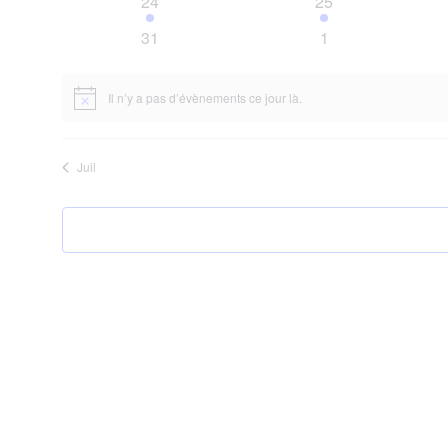
1
1
24
25
évènement
évènement
0
0
31
1
évènements
évènements
Il n’y a pas d’évènements ce jour là.
Notice
Juil