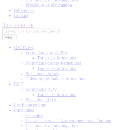
Procédure de réclamation
Références
Contact
Recherche
RECHERCHE
:
DRONES
Formations drones Pro
Toutes les formations
Formations drones Particuliers
Toutes les formations
Prestations drones
Calendrier global des formations
ROV
Formations ROV
Toutes les formations
Prestations ROV
Les financements
Infos utiles
Le centre
Les sites de vols – Nos équipements – l’équipe
Les travaux de nos stagiaires