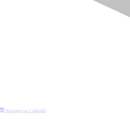
artager
Partager
Partager sur LinkedIn
ur
sur
interest
LinkedIn