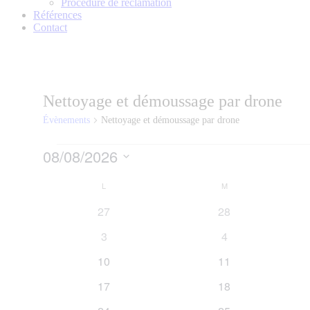
Procédure de réclamation
Références
Contact
Nettoyage et démoussage par drone
Évènements
Nettoyage et démoussage par drone
Évènements
08/08/2026
Sélectionnez
Calendrier
une
L
LUNDI
M
MARDI
date.
de
0
0
27
28
Évènements
évènements
évènements
0
0
3
4
évènements
évènements
0
0
10
11
évènements
évènements
0
0
17
18
évènements
évènements