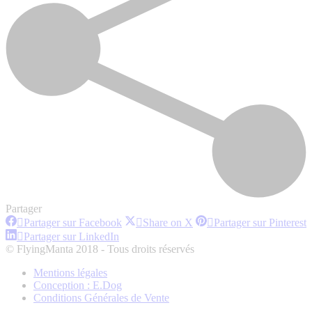
Partager
Partager
Partager
P
Partager sur Facebook
Share on X
Partager sur Pinterest
sur
sur
s
Partager
Partager sur LinkedIn
Facebook
X
P
sur
© FlyingManta 2018 - Tous droits réservés
LinkedIn
Mentions légales
Conception : E.Dog
Conditions Générales de Vente