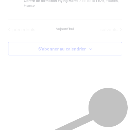
Centre de formation Flying Manta
8 bd de la Lèze, Eaunes,
France
Évènements
Évènements
précédents
Aujourd’hui
suivants
S’abonner au calendrier