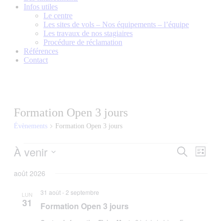
Infos utiles
Le centre
Les sites de vols – Nos équipements – l’équipe
Les travaux de nos stagiaires
Procédure de réclamation
Références
Contact
Formation Open 3 jours
Évènements
Formation Open 3 jours
Évènements
À venir
Recherch
Navig
Recherche
Liste
de
et
Sélectionnez
vues
une
août 2026
navigatio
Évèn
date.
de
31 août
-
2 septembre
LUN
31
vues
Formation Open 3 jours
Évèneme