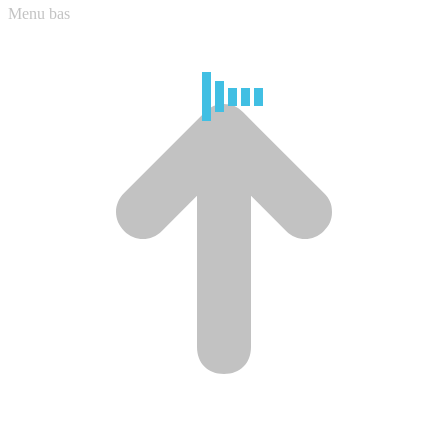
Menu bas
A
e
h