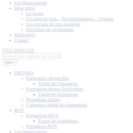
Les financements
Infos utiles
Le centre
Les sites de vols – Nos équipements – l’équipe
Les travaux de nos stagiaires
Procédure de réclamation
Références
Contact
Recherche
RECHERCHE
:
DRONES
Formations drones Pro
Toutes les formations
Formations drones Particuliers
Toutes les formations
Prestations drones
Calendrier global des formations
ROV
Formations ROV
Toutes les formations
Prestations ROV
Les financements