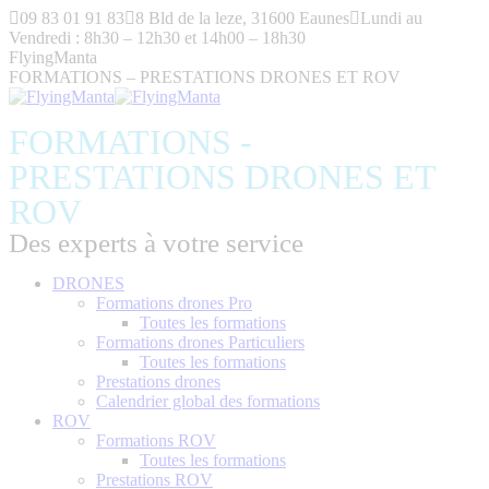
Aller
09 83 01 91 83
8 Bld de la leze, 31600 Eaunes
Lundi au
au
Vendredi : 8h30 – 12h30 et 14h00 – 18h30
contenu
FlyingManta
FORMATIONS – PRESTATIONS DRONES ET ROV
FORMATIONS -
PRESTATIONS DRONES ET
ROV
Des experts à votre service
DRONES
Formations drones Pro
Toutes les formations
Formations drones Particuliers
Toutes les formations
Prestations drones
Calendrier global des formations
ROV
Formations ROV
Toutes les formations
Prestations ROV