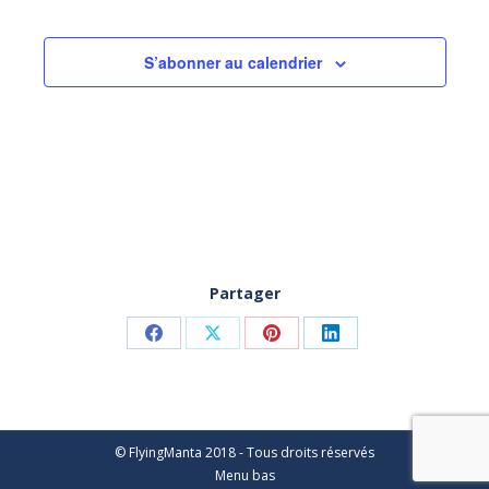
DE
VUES
S’abonner au calendrier
ÉVÈNEM
Partager
Partager
Partager
Partager
Partager
sur
sur
sur
sur
Facebook
X
Pinterest
LinkedIn
© FlyingManta 2018 - Tous droits réservés
Menu bas