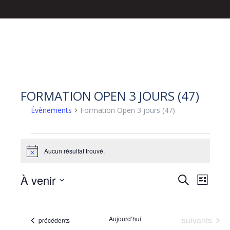
FORMATION OPEN 3 JOURS (47)
Évènements
Formation Open 3 jours (47)
ÉVÈNEMENTS
Aucun résultat trouvé.
Notice
RECHERC
NAVIG
À venir
Recherche
Liste
DE
Sélectionnez
ET
une
VUES
NAVIGAT
date.
Évènements
Aujourd’hui
suivants
Évènements
précédents
ÉVÈN