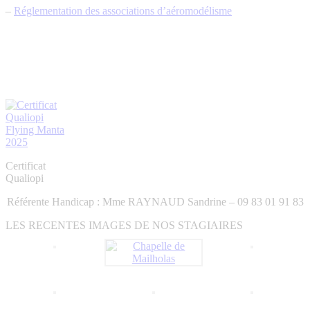
une
une
une
dans
dans
–
Réglementation des associations d’aéromodélisme
nouvelle
nouvelle
nouvelle
une
une
fenêtre
fenêtre
fenêtre
nouvelle
nouvelle
fenêtre
fenêtre
Certificat
Qualiopi
Référente Handicap : Mme RAYNAUD Sandrine – 09 83 01 91 83
LES RECENTES IMAGES DE NOS STAGIAIRES