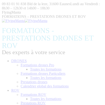
Aller
09 83 01 91 83
8 Bld de la leze, 31600 Eaunes
Lundi au Vendredi :
au
8h30 – 12h30 et 14h00 – 18h30
contenu
FlyingManta
FORMATIONS – PRESTATIONS DRONES ET ROV
FORMATIONS -
PRESTATIONS DRONES ET
ROV
Des experts à votre service
DRONES
Formations drones Pro
Toutes les formations
Formations drones Particuliers
Toutes les formations
Prestations drones
Calendrier global des formations
ROV
Formations ROV
Toutes les formations
Prestations ROV