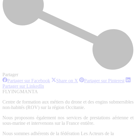
Partager
Partager
Partager
Partag
Partager sur Facebook
Share on X
Partager sur Pinterest
sur
sur
sur
Partager
Partager sur LinkedIn
Facebook
X
Pinter
sur
FLYINGMANTA
LinkedIn
Centre de formation aux métiers du drone et des engins submersibles
non-habités (ROV) sur la région Occitanie.
Nous proposons également nos services de prestations aérienne et
sous-marine et intervenons sur la France entière.
Nous sommes adhérents de la fédération Les Acteurs de la