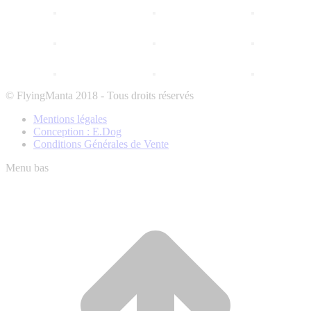
© FlyingManta 2018 - Tous droits réservés
Mentions légales
Conception : E.Dog
Conditions Générales de Vente
Menu bas
A
e
h