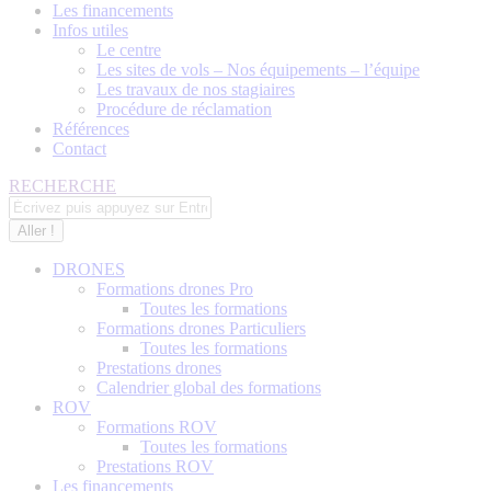
Les financements
Infos utiles
Le centre
Les sites de vols – Nos équipements – l’équipe
Les travaux de nos stagiaires
Procédure de réclamation
Références
Contact
Recherche
RECHERCHE
:
DRONES
Formations drones Pro
Toutes les formations
Formations drones Particuliers
Toutes les formations
Prestations drones
Calendrier global des formations
ROV
Formations ROV
Toutes les formations
Prestations ROV
Les financements