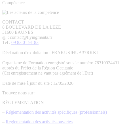
Compétence.
CONTACT
8 BOULEVARD DE LA LEZE
31600 EAUNES
@ : contact@flyingmanta.fr
Tel :
09 83 01 91 83
Déclaration d'exploitation : FRAKUSJHUA37RKKI
Organisme de Formation enregistré sous le numéro 76310924431
auprès du Préfet de la Région Occitanie
(Cet enregistrement ne vaut pas agrément de l'Etat)
Date de mise à jour du site : 12/05/2026
Trouvez nous sur :
La
La
La
La
La
RÉGLEMENTATION
page
page
page
page
page
–
Réglementation des activités spécifiques (professionnels)
Facebook
YouTube
LinkedIn
E-
Site
s'ouvre
s'ouvre
s'ouvre
mail
Web
–
Réglementation des activités ouvertes
dans
dans
dans
s'ouvre
s'ouvre