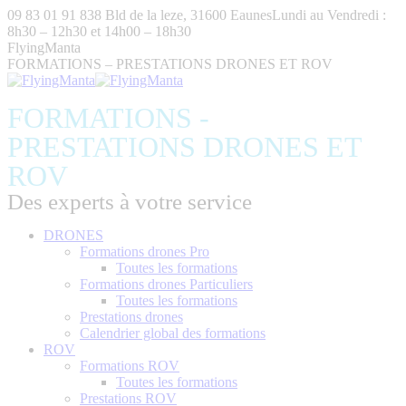
Aller
09 83 01 91 83
8 Bld de la leze, 31600 Eaunes
Lundi au Vendredi :
au
8h30 – 12h30 et 14h00 – 18h30
contenu
FlyingManta
FORMATIONS – PRESTATIONS DRONES ET ROV
FORMATIONS -
PRESTATIONS DRONES ET
ROV
Des experts à votre service
DRONES
Formations drones Pro
Toutes les formations
Formations drones Particuliers
Toutes les formations
Prestations drones
Calendrier global des formations
ROV
Formations ROV
Toutes les formations
Prestations ROV