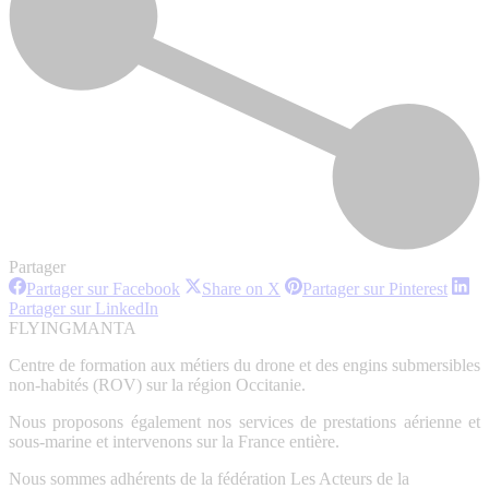
Partager
Partager
Partager
Partag
Partager sur Facebook
Share on X
Partager sur Pinterest
sur
sur
sur
Partager
Partager sur LinkedIn
Facebook
X
Pinter
sur
FLYINGMANTA
LinkedIn
Centre de formation aux métiers du drone et des engins submersibles
non-habités (ROV) sur la région Occitanie.
Nous proposons également nos services de prestations aérienne et
sous-marine et intervenons sur la France entière.
Nous sommes adhérents de la fédération Les Acteurs de la