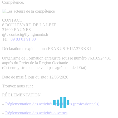
Compétence.
CONTACT
8 BOULEVARD DE LA LEZE
31600 EAUNES
@ : contact@flyingmanta.fr
Tel :
09 83 01 91 83
Déclaration d'exploitation : FRAKUSJHUA37RKKI
Organisme de Formation enregistré sous le numéro 76310924431
auprès du Préfet de la Région Occitanie
(Cet enregistrement ne vaut pas agrément de l'Etat)
Date de mise à jour du site : 12/05/2026
Trouvez nous sur :
La
La
La
La
La
RÉGLEMENTATION
page
page
page
page
page
–
Réglementation des activités spécifiques (professionnels)
Facebook
YouTube
LinkedIn
E-
Site
s'ouvre
s'ouvre
s'ouvre
mail
Web
–
Réglementation des activités ouvertes
dans
dans
dans
s'ouvre
s'ouvre