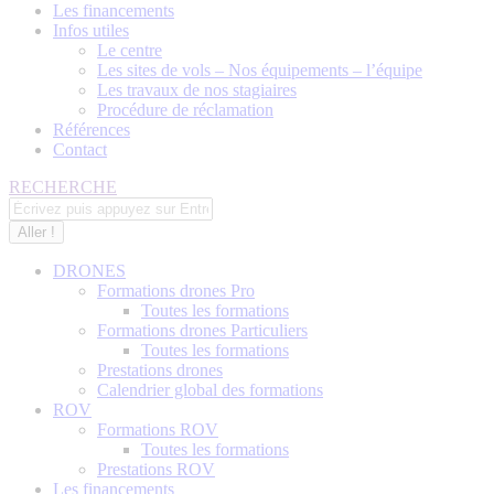
Les financements
Infos utiles
Le centre
Les sites de vols – Nos équipements – l’équipe
Les travaux de nos stagiaires
Procédure de réclamation
Références
Contact
Recherche
RECHERCHE
:
DRONES
Formations drones Pro
Toutes les formations
Formations drones Particuliers
Toutes les formations
Prestations drones
Calendrier global des formations
ROV
Formations ROV
Toutes les formations
Prestations ROV
Les financements