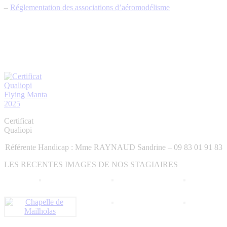
une
une
une
dans
dans
–
Réglementation des associations d’aéromodélisme
nouvelle
nouvelle
nouvelle
une
une
fenêtre
fenêtre
fenêtre
nouvelle
nouvelle
fenêtre
fenêtre
Certificat
Qualiopi
Référente Handicap : Mme RAYNAUD Sandrine – 09 83 01 91 83
LES RECENTES IMAGES DE NOS STAGIAIRES