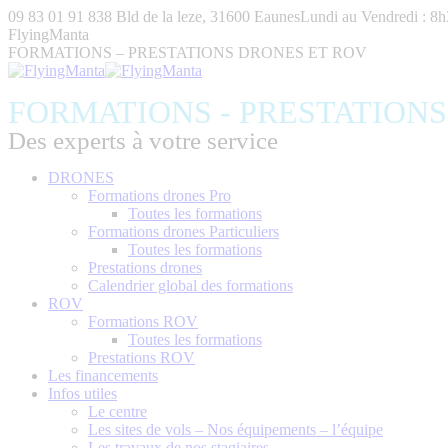
Aller
09 83 01 91 83
8 Bld de la leze, 31600 Eaunes
Lundi au Vendredi : 8
au
FlyingManta
contenu
FORMATIONS – PRESTATIONS DRONES ET ROV
FORMATIONS - PRESTATION
Des experts à votre service
DRONES
Formations drones Pro
Toutes les formations
Formations drones Particuliers
Toutes les formations
Prestations drones
Calendrier global des formations
ROV
Formations ROV
Toutes les formations
Prestations ROV
Les financements
Infos utiles
Le centre
Les sites de vols – Nos équipements – l’équipe
Les travaux de nos stagiaires