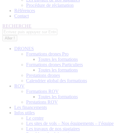
Procédure de réclamation
Références
Contact
Recherche
RECHERCHE
:
DRONES
Formations drones Pro
Toutes les formations
Formations drones Particuliers
Toutes les formations
Prestations drones
Calendrier global des formations
ROV
Formations ROV
Toutes les formations
Prestations ROV
Les financements
Infos utiles
Le centre
Les sites de vols – Nos équipements – l’équipe
Les travaux de nos stagiaires