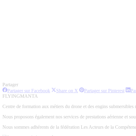
Partager
Partager
Partager
Partag
Partager sur Facebook
Share on X
Partager sur Pinterest
Pa
sur
sur
sur
FLYINGMANTA
Facebook
X
Pinter
Centre de formation aux métiers du drone et des engins submersibles 
Nous proposons également nos services de prestations aérienne et sous
Nous sommes adhérents de la fédération Les Acteurs de la Compéten