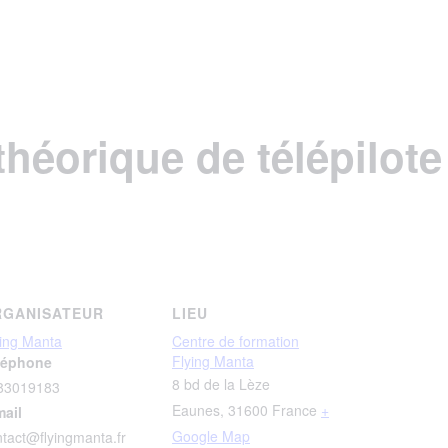
 théorique de télépilote
RGANISATEUR
LIEU
ying Manta
Centre de formation
Flying Manta
léphone
8 bd de la Lèze
83019183
Eaunes
,
31600
France
+
mail
Google Map
tact@flyingmanta.fr