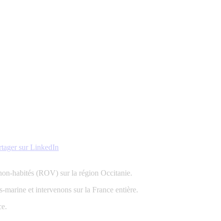
er
Partager
rtager sur LinkedIn
sur
est
LinkedIn
non-habités (ROV) sur la région Occitanie.
-marine et intervenons sur la France entière.
ce.