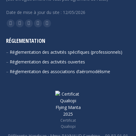
Date de mise à jour du site : 12/05/2026
Trouvez nous sur :
La
La
La
La
La
page
page
page
page
page
RÉGLEMENTATION
Facebook
YouTube
LinkedIn
E-
Site
s'ouvre
s'ouvre
s'ouvre
mail
Web
–
Réglementation des activités spécifiques (professionnels)
dans
dans
dans
s'ouvre
s'ouvre
–
Réglementation des activités ouvertes
une
une
une
dans
dans
–
Réglementation des associations d’aéromodélisme
nouvelle
nouvelle
nouvelle
une
une
fenêtre
fenêtre
fenêtre
nouvelle
nouvelle
fenêtre
fenêtre
Certificat
Qualiopi
Référente Handicap : Mme RAYNAUD Sandrine – 09 83 01 91