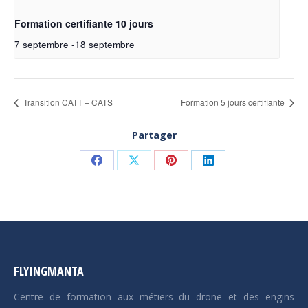
Formation certifiante 10 jours
7 septembre
-
18 septembre
Transition CATT – CATS
Formation 5 jours certifiante
Partager
Partager
Partager
Partager
Partager
sur
sur
sur
sur
Facebook
X
Pinterest
LinkedIn
FLYINGMANTA
Centre de formation aux métiers du drone et des engins