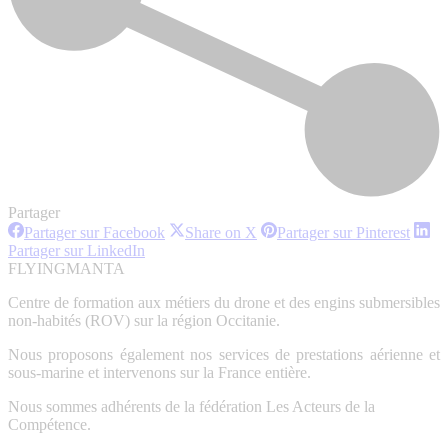
Partager
Partager
Partager
Partag
Partager sur Facebook
Share on X
Partager sur Pinterest
sur
sur
sur
Partager
Partager sur LinkedIn
Facebook
X
Pinter
sur
FLYINGMANTA
LinkedIn
Centre de formation aux métiers du drone et des engins submersibles
non-habités (ROV) sur la région Occitanie.
Nous proposons également nos services de prestations aérienne et
sous-marine et intervenons sur la France entière.
Nous sommes adhérents de la fédération Les Acteurs de la
Compétence.