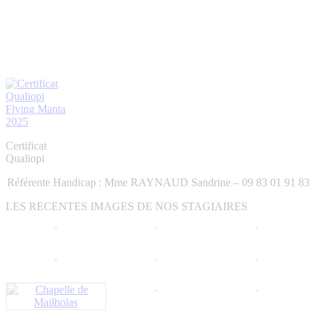
fenêtre
fenêtre
fenêtre
nouvelle
nouvelle
fenêtre
fenêtre
Certificat
Qualiopi
Référente Handicap : Mme RAYNAUD Sandrine – 09 83 01 91 83
LES RECENTES IMAGES DE NOS STAGIAIRES