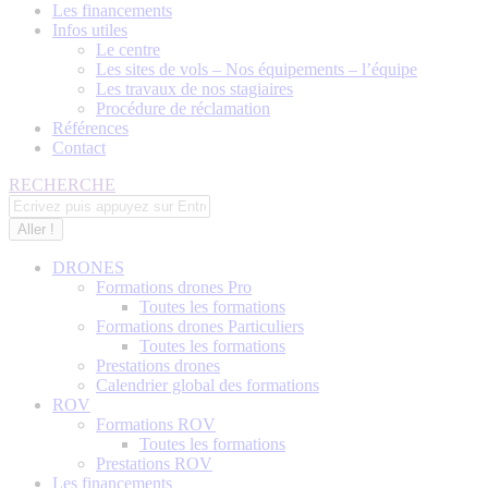
Les financements
Infos utiles
Le centre
Les sites de vols – Nos équipements – l’équipe
Les travaux de nos stagiaires
Procédure de réclamation
Références
Contact
Recherche
RECHERCHE
:
DRONES
Formations drones Pro
Toutes les formations
Formations drones Particuliers
Toutes les formations
Prestations drones
Calendrier global des formations
ROV
Formations ROV
Toutes les formations
Prestations ROV
Les financements