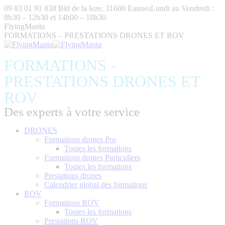
Aller
09 83 01 91 83
8 Bld de la leze, 31600 Eaunes
Lundi au Vendredi :
au
8h30 – 12h30 et 14h00 – 18h30
contenu
FlyingManta
FORMATIONS – PRESTATIONS DRONES ET ROV
FORMATIONS -
PRESTATIONS DRONES ET
ROV
Des experts à votre service
DRONES
Formations drones Pro
Toutes les formations
Formations drones Particuliers
Toutes les formations
Prestations drones
Calendrier global des formations
ROV
Formations ROV
Toutes les formations
Prestations ROV