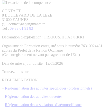
CONTACT
8 BOULEVARD DE LA LEZE
31600 EAUNES
@ : contact@flyingmanta.fr
Tel :
09 83 01 91 83
Déclaration d'exploitation : FRAKUSJHUA37RKKI
Organisme de Formation enregistré sous le numéro 76310924431
auprès du Préfet de la Région Occitanie
(Cet enregistrement ne vaut pas agrément de l'Etat)
Date de mise à jour du site : 12/05/2026
Trouvez nous sur :
La
La
La
La
La
RÉGLEMENTATION
page
page
page
page
page
–
Réglementation des activités spécifiques (professionnels)
Facebook
YouTube
LinkedIn
E-
Site
s'ouvre
s'ouvre
s'ouvre
mail
Web
–
Réglementation des activités ouvertes
dans
dans
dans
s'ouvre
s'ouvre
une
une
une
dans
dans
–
Réglementation des associations d’aéromodélisme
nouvelle
nouvelle
nouvelle
une
une